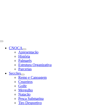
Skip
to
content
Toggle
Navigation
CNOCA
Apresentação
História
Palmarés
Estrutura Organizativa
Parcerias
Secções
Remo e Canoagem
Cruzeiros
Golfe
Mergulho
Natação
Pesca Submarina
Tiro Desportivo