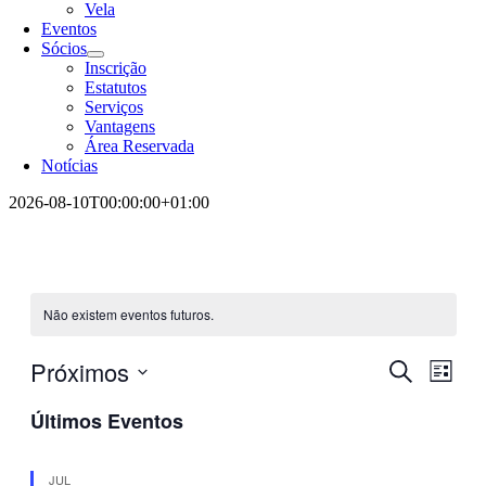
Vela
Eventos
Sócios
Inscrição
Estatutos
Serviços
Vantagens
Área Reservada
Notícias
2026-08-10T00:00:00+01:00
Não existem eventos futuros.
Próximos
Navegaç
Nave
Pesquisar
Lista
de
de
Selecione
visua
Últimos Eventos
a
pesquisa
de
data.
e
Even
JUL