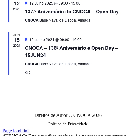
visualiza
12
Destaque
12 Julho 2025 @ 09:00
-
15:00
de
2025
137.º Aniversário do CNOCA – Open Day
Eventos
CNOCA
Base Naval de Lisboa, Almada
JUN
15
Destaque
15 Junho 2024 @ 09:00
-
16:00
2024
CNOCA – 136º Aniversário e Open Day –
15JUN24
CNOCA
Base Naval de Lisboa, Almada
€10
Direitos de Autor © CNOCA 2026
Política de Privacidade
Facebook
Instagram
Page load link