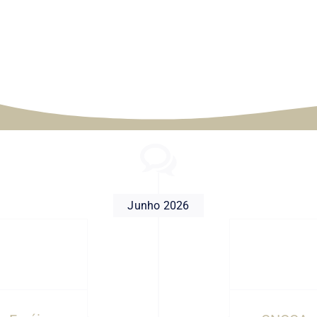
Junho 2026
OCA – ATL na BNL – Verão
2026