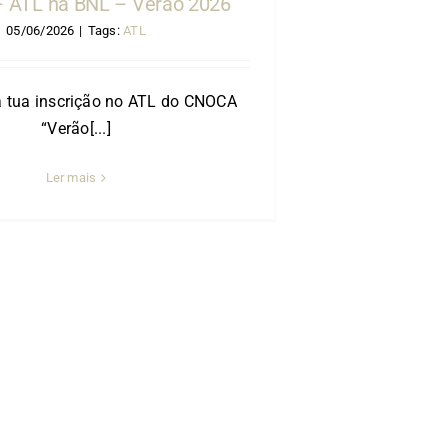
 ATL na BNL – Verão 2026
05/06/2026
|
Tags:
ATL
a tua inscrição no ATL do CNOCA
“Verão[...]
Ler mais