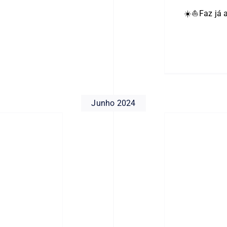
☀️⛵️Faz já 
Junho 2024
NOCA – 136º Aniversário e
Open Day – 15JUN24