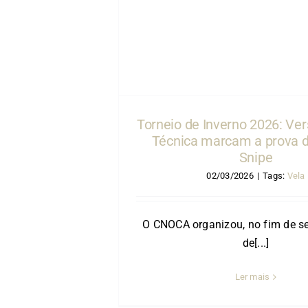
écnica marcam
asse Snipe
Torneio de Inverno 2026: Ver
Técnica marcam a prova d
Snipe
02/03/2026
|
Tags:
Vela
O CNOCA organizou, no fim de 
de[...]
Ler mais