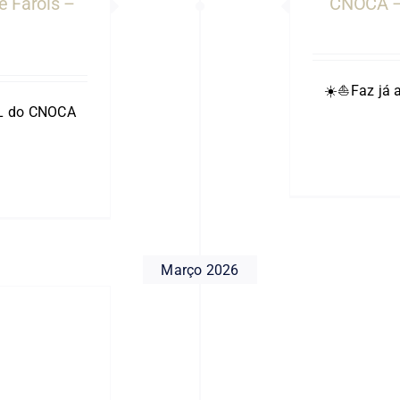
 Faróis –
CNOCA –
☀️⛵️Faz já 
ATL do CNOCA
Março 2026