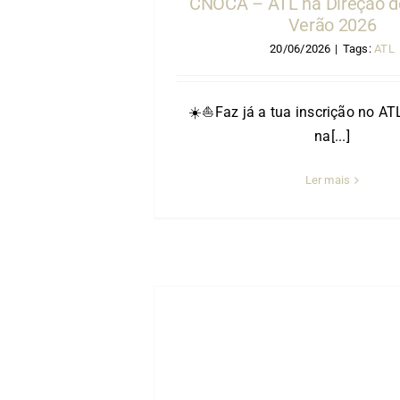
CNOCA – ATL na Direção de
Verão 2026
20/06/2026
|
Tags:
ATL
☀️⛵️Faz já a tua inscrição no 
na[...]
Ler mais
erno 2026: