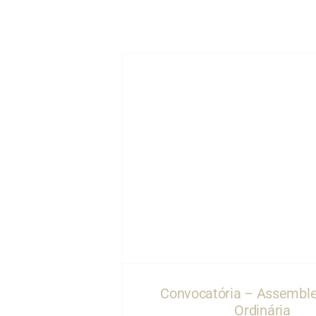
Es
 Assembleia
nária
Convocatória – Assemble
Ordinária