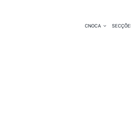
Skip
to
content
CNOCA
SECÇÕE