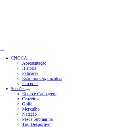
Skip
to
content
Toggle
Navigation
CNOCA
Apresentação
História
Palmarés
Estrutura Organizativa
Parcerias
Secções
Remo e Canoagem
Cruzeiros
Golfe
Mergulho
Natação
Pesca Submarina
Tiro Desportivo