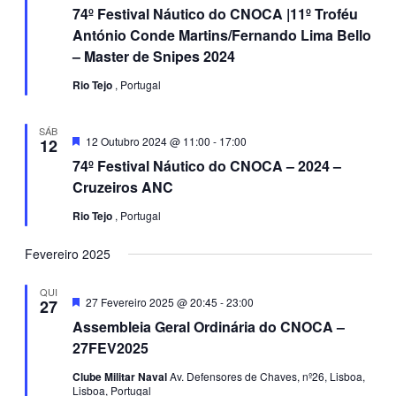
74º Festival Náutico do CNOCA |11º Troféu
António Conde Martins/Fernando Lima Bello
– Master de Snipes 2024
Rio Tejo
, Portugal
SÁB
Destaque
12 Outubro 2024 @ 11:00
-
17:00
12
74º Festival Náutico do CNOCA – 2024 –
Cruzeiros ANC
Rio Tejo
, Portugal
Fevereiro 2025
QUI
Destaque
27 Fevereiro 2025 @ 20:45
-
23:00
27
Assembleia Geral Ordinária do CNOCA –
27FEV2025
Clube Militar Naval
Av. Defensores de Chaves, nº26, Lisboa,
Lisboa, Portugal