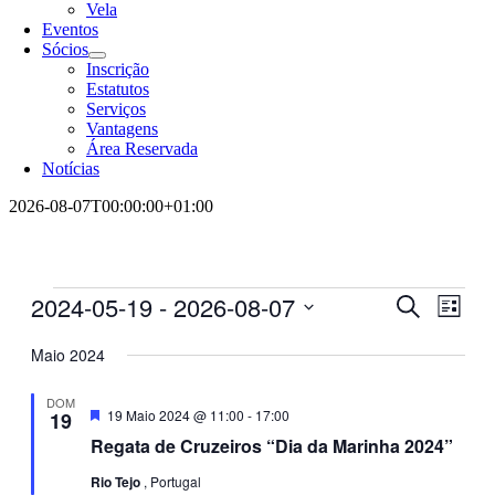
Vela
Eventos
Sócios
Inscrição
Estatutos
Serviços
Vantagens
Área Reservada
Notícias
2026-08-07T00:00:00+01:00
Eventos
2024-05-19
 - 
2026-08-07
Navegaç
Nave
Pesquisar
Lista
de
de
Selecione
visua
a
Maio 2024
pesquisa
de
data.
e
Even
DOM
Destaque
19 Maio 2024 @ 11:00
-
17:00
19
visualiza
Regata de Cruzeiros “Dia da Marinha 2024”
de
Eventos
Rio Tejo
, Portugal