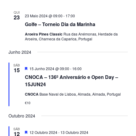
QUI
23 Maio 2024 @ 09:00
-
17:00
23
Golfe – Torneio Dia da Marinha
Aroeira Pines Classic
Rua das Anémonas, Herdade da
Aroeira, Charneca da Caparica, Portugal
Junho 2024
SÁB
Destaque
15 Junho 2024 @ 09:00
-
16:00
15
CNOCA – 136º Aniversário e Open Day –
15JUN24
CNOCA
Base Naval de Lisboa, Almada, Almada, Portugal
€10
Outubro 2024
SÁB
Destaque
12 Outubro 2024
-
13 Outubro 2024
12