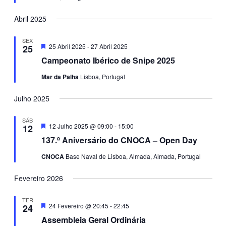
Abril 2025
SEX
Destaque
25 Abril 2025
-
27 Abril 2025
25
Campeonato Ibérico de Snipe 2025
Mar da Palha
Lisboa, Portugal
Julho 2025
SÁB
Destaque
12 Julho 2025 @ 09:00
-
15:00
12
137.º Aniversário do CNOCA – Open Day
CNOCA
Base Naval de Lisboa, Almada, Almada, Portugal
Fevereiro 2026
TER
Destaque
24 Fevereiro @ 20:45
-
22:45
24
Assembleia Geral Ordinária