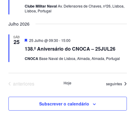
Clube Militar Naval
Av. Defensores de Chaves, nº26, Lisboa,
Lisboa, Portugal
Julho 2026
SÁB
Destaque
25 Julho @ 09:30
-
15:00
25
138.º Aniversário do CNOCA – 25JUL26
CNOCA
Base Naval de Lisboa, Almada, Almada, Portugal
Eventos
anteriores
Hoje
Eventos
seguintes
Subscrever o calendário