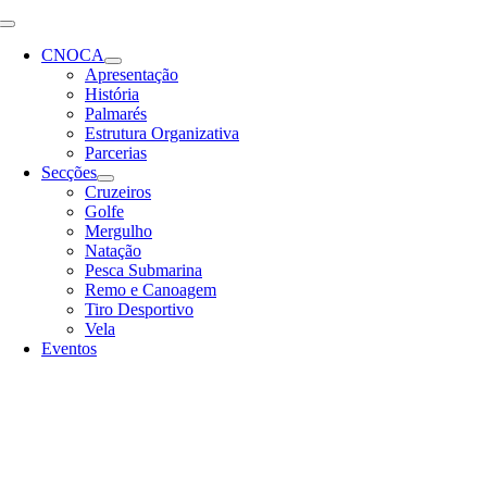
Skip
Toggle
to
Navigation
CNOCA
content
Apresentação
História
Palmarés
Estrutura Organizativa
Parcerias
Secções
Cruzeiros
Golfe
Mergulho
Natação
Pesca Submarina
Remo e Canoagem
Tiro Desportivo
Vela
Eventos