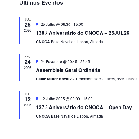
Últimos Eventos
a
data.
JUL
25
Destaque
25 Julho @ 09:30
-
15:00
2026
138.º Aniversário do CNOCA – 25JUL26
CNOCA
Base Naval de Lisboa, Almada
FEV
24
Destaque
24 Fevereiro @ 20:45
-
22:45
2026
Assembleia Geral Ordinária
Clube Militar Naval
Av. Defensores de Chaves, nº26, Lisboa
JUL
12
Destaque
12 Julho 2025 @ 09:00
-
15:00
2025
137.º Aniversário do CNOCA – Open Day
CNOCA
Base Naval de Lisboa, Almada